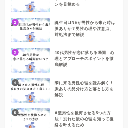
ンを見極める
誕生日LINEが男性から来た時は
2
脈ありか？男性心理や注意点、
対処法まで解説
40代男性が恋に落ちる瞬間｜心
3
理とアプローチのポイントを徹
底解説
隣に来る男性心理を読み解く！
4
脈ありの見分け方と落とし方を
解説
A型男性を後悔させる5つの方
5
法！別れた後の心理を知って復
縁を叶えるため